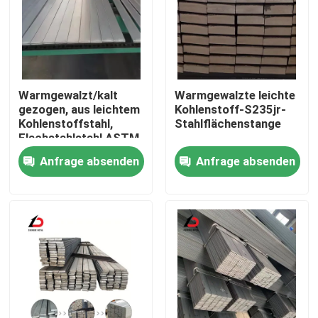
Warmgewalzt/kalt
Warmgewalzte leichte
gezogen, aus leichtem
Kohlenstoff-S235jr-
Kohlenstoffstahl,
Stahlflächenstange
Flachstahlstahl ASTM
A29 A36 C20 C45
Anfrage absenden
Anfrage absenden
1008 42CrMo 4140
1045 St37 Ss400
S45c S20c S235jr
1020
Zu Hause
Produkte
Videos