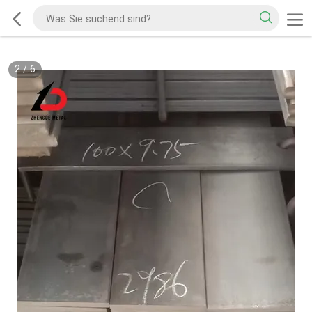
2
/
6