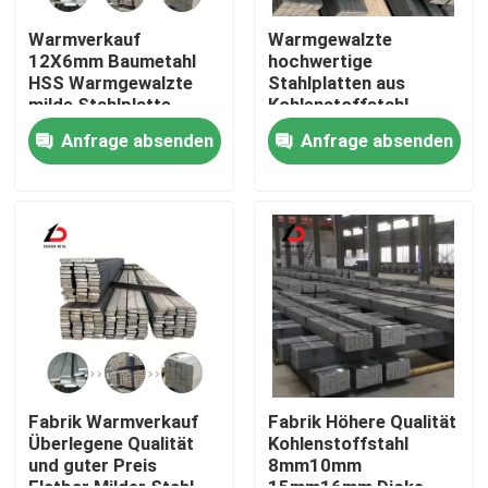
Warmverkauf
Warmgewalzte
12X6mm Baumetahl
hochwertige
Über uns
HSS Warmgewalzte
Stahlplatten aus
milde Stahlplatte
Kohlenstoffstahl
Stange Preis 6m
Ss400 S45c A36
Werksbesichtigung
Anfrage absenden
Anfrage absenden
Galvanisierte
S355jr 5160 1095
Flachfederstange
1080 65mn
Stahlgrößen
Qualitätskontrolle
Neuigkeiten
Rechtssachen
Bitte um ein Angebot
Fabrik Warmverkauf
Fabrik Höhere Qualität
Überlegene Qualität
Kohlenstoffstahl
und guter Preis
8mm10mm
Verzinkte Stahlspule
Flatbar Milder Stahl
15mm16mm Dicke