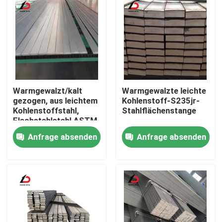
Warmgewalzt/kalt
Warmgewalzte leichte
gezogen, aus leichtem
Kohlenstoff-S235jr-
Kohlenstoffstahl,
Stahlflächenstange
Flachstahlstahl ASTM
A29 A36 C20 C45
Anfrage absenden
Anfrage absenden
1008 42CrMo 4140
1045 St37 Ss400
Zu Hause
S45c S20c S235jr
1020
Produkte
Videos