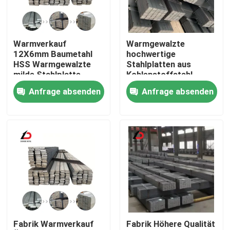
Über uns
Warmverkauf
Warmgewalzte
12X6mm Baumetahl
hochwertige
Werksbesichtigung
HSS Warmgewalzte
Stahlplatten aus
milde Stahlplatte
Kohlenstoffstahl
Stange Preis 6m
Ss400 S45c A36
Anfrage absenden
Anfrage absenden
Qualitätskontrolle
Galvanisierte
S355jr 5160 1095
Flachfederstange
1080 65mn
Stahlgrößen
Neuigkeiten
Rechtssachen
Bitte um ein Angebot
Fabrik Warmverkauf
Fabrik Höhere Qualität
Verzinkte Stahlspule