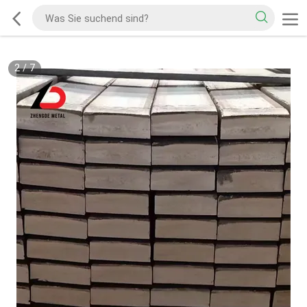
2
/
7