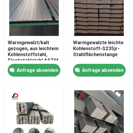
Warmgewalzt/kalt
Warmgewalzte leichte
gezogen, aus leichtem
Kohlenstoff-S235jr-
Kohlenstoffstahl,
Stahlflächenstange
Flachstahlstahl ASTM
A29 A36 C20 C45
Anfrage absenden
Anfrage absenden
1008 42CrMo 4140
1045 St37 Ss400
S45c S20c S235jr
1020
Zu Hause
Produkte
Videos