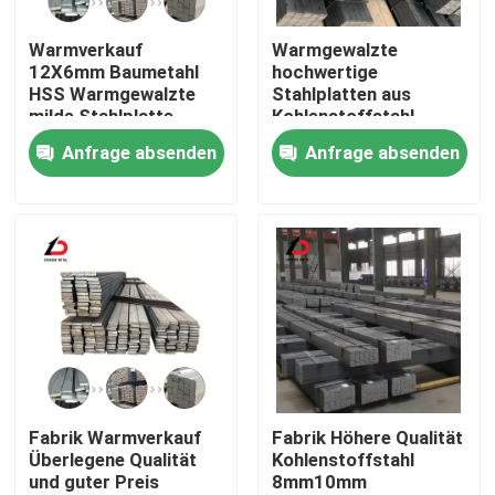
Warmverkauf
Warmgewalzte
Über uns
12X6mm Baumetahl
hochwertige
HSS Warmgewalzte
Stahlplatten aus
milde Stahlplatte
Kohlenstoffstahl
Werksbesichtigung
Stange Preis 6m
Ss400 S45c A36
Anfrage absenden
Anfrage absenden
Galvanisierte
S355jr 5160 1095
Flachfederstange
1080 65mn
Qualitätskontrolle
Stahlgrößen
Neuigkeiten
Rechtssachen
Bitte um ein Angebot
Fabrik Warmverkauf
Fabrik Höhere Qualität
Überlegene Qualität
Kohlenstoffstahl
und guter Preis
8mm10mm
Verzinkte Stahlspule