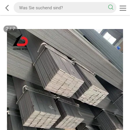
2
/
7