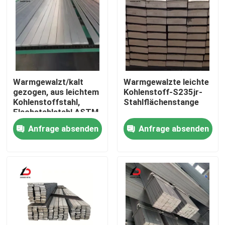
Warmgewalzt/kalt
Warmgewalzte leichte
gezogen, aus leichtem
Kohlenstoff-S235jr-
Kohlenstoffstahl,
Stahlflächenstange
Flachstahlstahl ASTM
A29 A36 C20 C45
Anfrage absenden
Anfrage absenden
1008 42CrMo 4140
1045 St37 Ss400
S45c S20c S235jr
Zu Hause
1020
Produkte
Videos