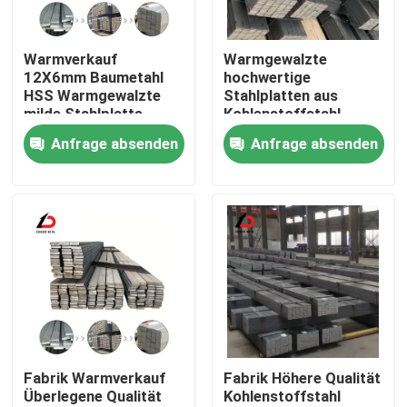
Über uns
Warmverkauf
Warmgewalzte
12X6mm Baumetahl
hochwertige
HSS Warmgewalzte
Stahlplatten aus
Werksbesichtigung
milde Stahlplatte
Kohlenstoffstahl
Stange Preis 6m
Ss400 S45c A36
Anfrage absenden
Anfrage absenden
Galvanisierte
S355jr 5160 1095
Qualitätskontrolle
Flachfederstange
1080 65mn
Stahlgrößen
Neuigkeiten
Rechtssachen
Bitte um ein Angebot
Fabrik Warmverkauf
Fabrik Höhere Qualität
Überlegene Qualität
Kohlenstoffstahl
Verzinkte Stahlspule