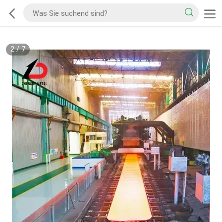
2
/
7