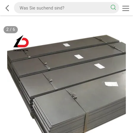
2
/
6