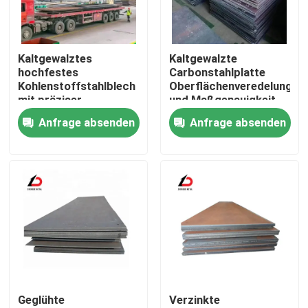
Über uns
Kaltgewalztes
Kaltgewalzte
hochfestes
Carbonstahlplatte
Werksbesichtigung
Kohlenstoffstahlblech
Oberflächenveredelung
mit präziser
und Maßgenauigkeit
Dickenkontrolle für die
geeignet für
Anfrage absenden
Anfrage absenden
Qualitätskontrolle
Fertigungs- und
Präzisionsteile
Metallverarbeitungsindustrie
Neuigkeiten
Rechtssachen
Bitte um ein Angebot
Geglühte
Verzinkte
Verzinkte Stahlspule