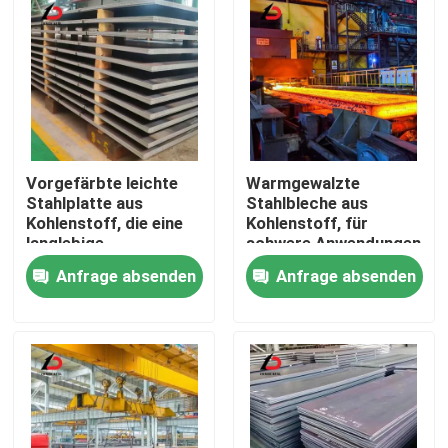
Vorgefärbte leichte
Warmgewalzte
Stahlplatte aus
Stahlbleche aus
Kohlenstoff, die eine
Kohlenstoff, für
langlebige
schwere Anwendungen
Beschichtung und eine
und Strukturbauteile
Anfrage absenden
Anfrage absenden
attraktive Oberfläche
in verschiedenen
für architektonische
Industriezweigen
Zu Hause
Anwendungen bietet
bestimmt
Produkte
Videos