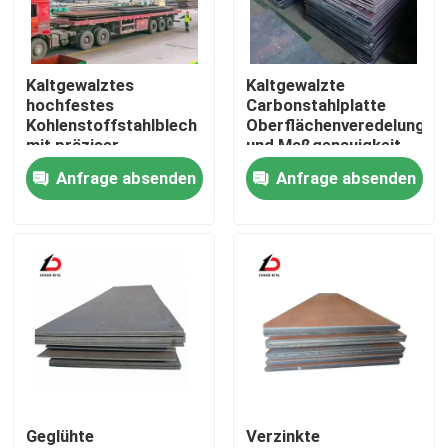
Über uns
Kaltgewalztes
Kaltgewalzte
hochfestes
Carbonstahlplatte
Werksbesichtigung
Kohlenstoffstahlblech
Oberflächenveredelung
mit präziser
und Maßgenauigkeit
Dickenkontrolle für die
geeignet für
Anfrage absenden
Anfrage absenden
Qualitätskontrolle
Fertigungs- und
Präzisionsteile
Metallverarbeitungsindustrie
Neuigkeiten
Rechtssachen
Bitte um ein Angebot
Geglühte
Verzinkte
Verzinkte Stahlspule