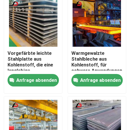
Vorgefärbte leichte
Warmgewalzte
Stahlplatte aus
Stahlbleche aus
Kohlenstoff, die eine
Kohlenstoff, für
langlebige
schwere Anwendungen
Beschichtung und eine
und Strukturbauteile
Anfrage absenden
Anfrage absenden
attraktive Oberfläche
in verschiedenen
für architektonische
Industriezweigen
Zu Hause
Anwendungen bietet
bestimmt
Produkte
Videos