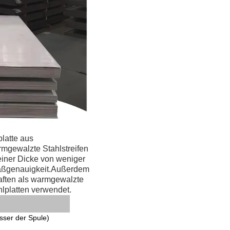
latte aus
rmgewalzte Stahlstreifen
einer Dicke von weniger
 Maßgenauigkeit.Außerdem
aften als warmgewalzte
lplatten verwendet.
sser der Spule
)