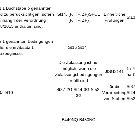
tz 1 Buchstabe b genannten
d zu berücksichtigen, sofern
St14
, (
F, HF, ZF)
SPCE
Einheitliche
St1
 Anhang I der Verordnung
(F, HF, ZF)
Prüfungen
8/2013 enthalten sind.
tz 1 genannten Bedingungen
für die in Absatz 1
St15 St14T
rzeugnisse.
Die Zulassung ist nur
möglich, wenn die
1 / 4
JISG3141
Zulassungsbedingungen
hart
erfüllt sind.
für die
St3
St37-2G St44-3G St52-
BZJ410
Verarbeitung
St4
3G
von Stoffen
St5
B440NQ B450NQ