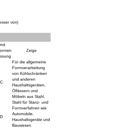
esser von
)
mit
Normen
Zeige
assung
Für die allgemeine
Formverarbeitung
von Kühlschränken
2
und anderen
CC
Haushaltsgeräten,
Ölfässern und
Möbeln aus Stahl.
Stahl für Stanz- und
Formverfahren wie
3
Automobile,
CD
Haushaltsgeräte und
Bauwesen.