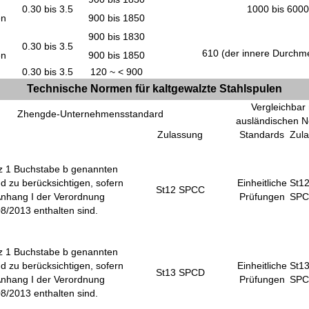
0.30 bis 3.5
1000 bis 6000
en
900 bis 1850
900 bis 1830
0.30 bis 3.5
610 (
der innere Durchm
en
900 bis 1850
0.30 bis 3.5
120 ~ < 900
Technische Normen für kaltgewalzte Stahlspulen
Vergleichbar 
Zhengde-Unternehmensstandard
ausländischen 
Zulassung
Standards
Zul
tz 1 Buchstabe b genannten
d zu berücksichtigen, sofern
Einheitliche
St1
St12 SPCC
 Anhang I der Verordnung
Prüfungen
SP
8/2013 enthalten sind.
tz 1 Buchstabe b genannten
d zu berücksichtigen, sofern
Einheitliche
St1
St13 SPCD
 Anhang I der Verordnung
Prüfungen
SP
8/2013 enthalten sind.