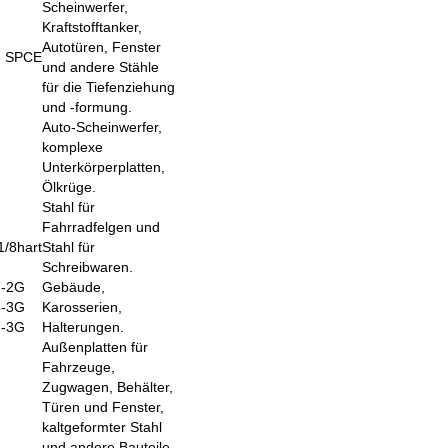
Scheinwerfer,
Kraftstofftanker,
Autotüren, Fenster
3 SPCE
und andere Stähle
für die Tiefenziehung
und -formung.
Auto-Scheinwerfer,
komplexe
Unterkörperplatten,
Ölkrüge.
Stahl für
Fahrradfelgen und
1/8
hart
Stahl für
Schreibwaren.
7-2G
Gebäude,
4-3G
Karosserien,
2-3G
Halterungen.
Außenplatten für
Fahrzeuge,
Zugwagen, Behälter,
Türen und Fenster,
kaltgeformter Stahl
und andere Bauteile.