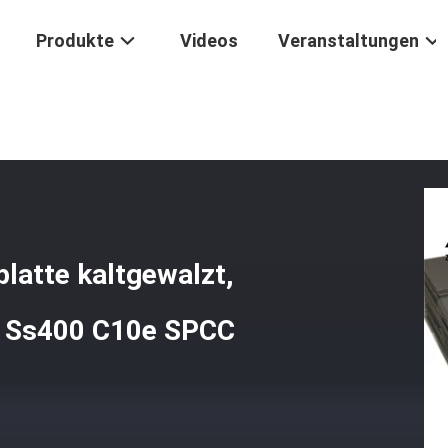
Produkte
Videos
Veranstaltungen
STM Kohlenstoffstahlblechplatte Kaltgewalzt, Hoch-Niedrig A36 St3
latte kaltgewalzt,
r Ss400 C10e SPCC