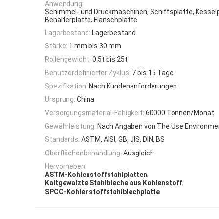
Anwendung:
Schimmel- und Druckmaschinen, Schiffsplatte, Kesselp
Behälterplatte, Flanschplatte
Lagerbestand:
Lagerbestand
Stärke:
1 mm bis 30 mm
Rollengewicht:
0.5t bis 25t
Benutzerdefinierter Zyklus:
7 bis 15 Tage
Spezifikation:
Nach Kundenanforderungen
Ursprung:
China
Versorgungsmaterial-Fähigkeit:
60000 Tonnen/Monat
Gewährleistung:
Nach Angaben von The Use Environme
Standards:
ASTM, AISI, GB, JIS, DIN, BS
Oberflächenbehandlung:
Ausgleich
Hervorheben:
,
ASTM-Kohlenstoffstahlplatten
,
Kaltgewalzte Stahlbleche aus Kohlenstoff
SPCC-Kohlenstoffstahlblechplatte