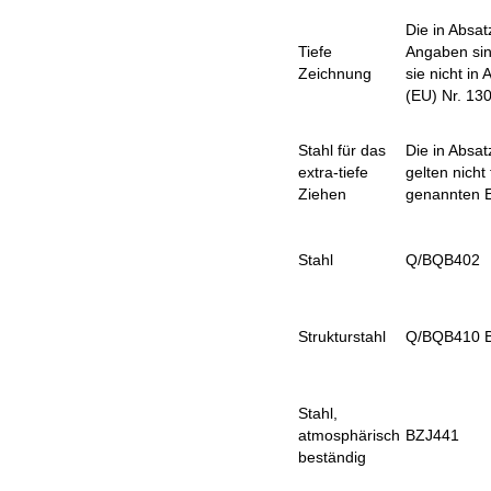
Die in Absa
Tiefe
Angaben sin
Zeichnung
sie nicht in
(EU) Nr. 130
Stahl für das
Die in Absa
extra-tiefe
gelten nicht 
Ziehen
genannten E
Stahl
Q/BQB402
Strukturstahl
Q/BQB410 
Stahl,
atmosphärisch
BZJ441
beständig