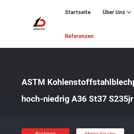
Startseite
Über Uns
Startseite
/
Produkte
/
Kohlenstoffstahl-Blatt-Platte
/
A
Referenzen
ASTM Kohlenstoffstahlblechp
hoch-niedrig A36 St37 S235j
Bestpreis
Mailen Sie Uns