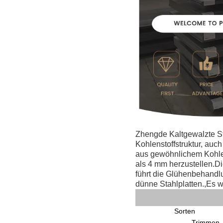
Zhengde Kaltgewalzte Sta
Kohlenstoffstruktur, auc
aus gewöhnlichem Kohlens
als 4 mm herzustellen.D
führt die Glühenbehand
dünne Stahlplatten.,Es 
Sorten
Trimmen