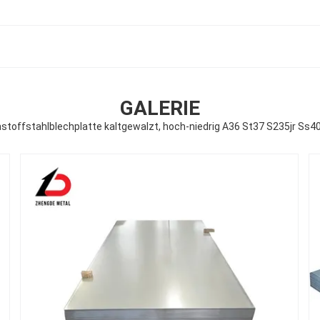
GALERIE
toffstahlblechplatte kaltgewalzt, hoch-niedrig A36 St37 S235jr Ss