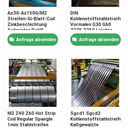
Az30-Az150G/M2
DIN
Über uns
Streifen-Gi-Blatt-Coil
Kohlenstoffstahlstreifen
Zinkbeschichtung
Vormalen G30 G60
Schneiden RoHS-
Z275 Z350 Leichte
Werksbesichtigung
Zertifikat
Stahlspule
Anfrage absenden
Anfrage absenden
Qualitätskontrolle
Neuigkeiten
Rechtssachen
Bitte um ein Angebot
M2 Z40 Z60 Hot Strip
Sgcd1 Sgcd2
Coil Regular Spangle
Kohlenstoffstahlstreifen
1mm Stahlstreifen
Kaltgewalzte
Verzinkte Stahlspule