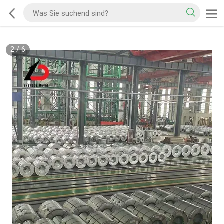
2
/
6