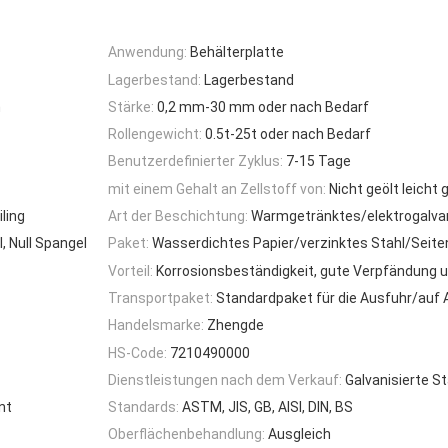
Anwendung:
Behälterplatte
Lagerbestand:
Lagerbestand
h
Stärke:
0,2 mm-30 mm oder nach Bedarf
Rollengewicht:
0.5t-25t oder nach Bedarf
Benutzerdefinierter Zyklus:
7-15 Tage
mit einem Gehalt an Zellstoff von:
Nicht geölt leicht
ling
Art der Beschichtung:
Warmgetränktes/elektrogalvan
, Null Spangel
Paket:
Wasserdichtes Papier/verzinktes Stahl/Seit
Vorteil:
Korrosionsbeständigkeit, gute Verpfändung
Transportpaket:
Standardpaket für die Ausfuhr/auf 
Handelsmarke:
Zhengde
HS-Code:
7210490000
Dienstleistungen nach dem Verkauf:
Galvanisierte S
nt
Standards:
ASTM, JIS, GB, AISI, DIN, BS
Oberflächenbehandlung:
Ausgleich