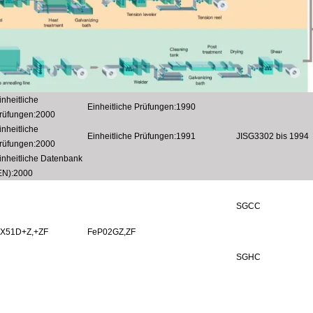
inheitliche
Einheitliche Prüfungen
:
1990
rüfungen
:
2000
inheitliche
Einheitliche Prüfungen
:
1991
JISG3302 bis 1994
rüfungen
:
2000
inheitliche Datenbank
EN)
:
2000
SGCC
X51D+Z
,
+ZF
FeP02GZ
,
ZF
SGHC