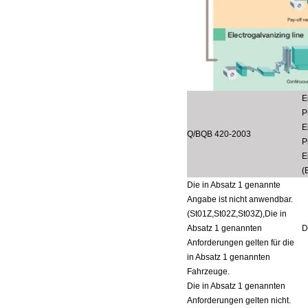
E
P
E
Q/BQB 420-2003
P
E
(
Die in Absatz 1 genannte
Angabe ist nicht anwendbar.
(
St01Z
,
St02Z
,
St03Z
),
Die in
Absatz 1 genannten
D
Anforderungen gelten für die
in Absatz 1 genannten
Fahrzeuge.
Die in Absatz 1 genannten
Anforderungen gelten nicht.