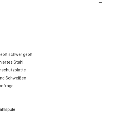
 geölt schwer geölt
iertes Stahl
enschutzplatte
 und Schweißen
Anfrage
tahlspule