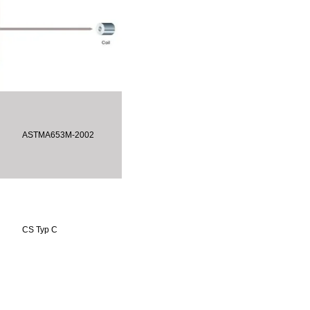
ASTMA653M-2002
CS Typ C