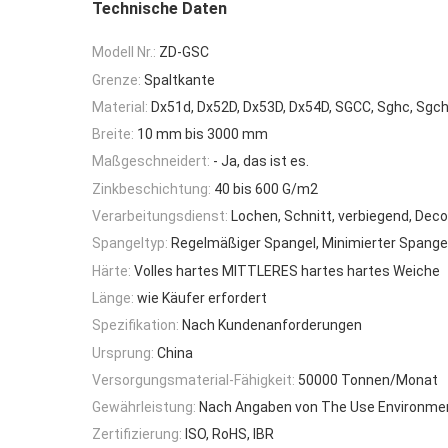
Technische Daten
Modell Nr.:
ZD-GSC
Grenze:
Spaltkante
Material:
Dx51d, Dx52D, Dx53D, Dx54D, SGCC, Sghc, Sgc
Breite:
10 mm bis 3000 mm
Maßgeschneidert:
- Ja, das ist es.
Zinkbeschichtung:
40 bis 600 G/m2
Verarbeitungsdienst:
Lochen, Schnitt, verbiegend, Decoi
Spangeltyp:
Regelmäßiger Spangel, Minimierter Spangel
Härte:
Volles hartes MITTLERES hartes hartes Weiche
Länge:
wie Käufer erfordert
Spezifikation:
Nach Kundenanforderungen
Ursprung:
China
Versorgungsmaterial-Fähigkeit:
50000 Tonnen/Monat
Gewährleistung:
Nach Angaben von The Use Environme
Zertifizierung:
ISO, RoHS, IBR