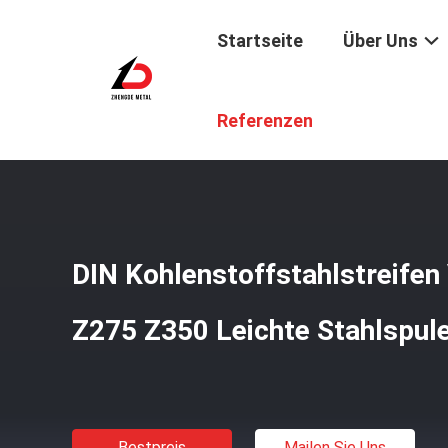
Startseite
Über Uns
Startseite
/
Produkte
/
Streifen Aus Kohlenstoff Stahl
/
Referenzen
DIN Kohlenstoffstahlstreife
Z275 Z350 Leichte Stahlspul
Bestpreis
Mailen Sie Uns