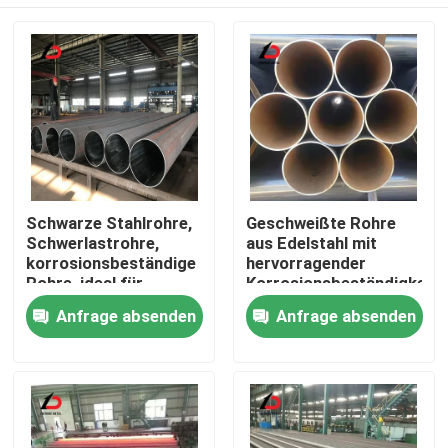
Schwarze Stahlrohre,
Geschweißte Rohre
Schwerlastrohre,
aus Edelstahl mit
korrosionsbeständige
hervorragender
Rohre, ideal für
Korrosionsbeständigkeit
Struktur-, Pipeline-
für
Zu Hause
Anfrage absenden
Anfrage absenden
und Bauanwendungen
Wasserversorgungs-
und
Bewässerungssysteme
Produkte
Videos