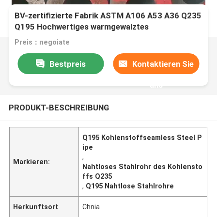
BV-zertifizierte Fabrik ASTM A106 A53 A36 Q235
Q195 Hochwertiges warmgewalztes
Kohlenstoffseamless Steel Pipe mit hoher Qualität
Preis：negoiate
und günstigem Preis
Bestpreis
Kontaktieren Sie
uns
PRODUKT-BESCHREIBUNG
Q195 Kohlenstoffseamless Steel P
ipe
,
Markieren:
Nahtloses Stahlrohr des Kohlensto
ffs Q235
,
Q195 Nahtlose Stahlrohre
Herkunftsort
Chnia