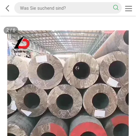
2
/
6