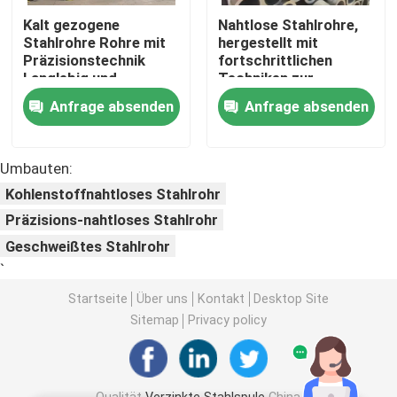
Kalt gezogene
Nahtlose Stahlrohre,
Stahlrohre Rohre mit
hergestellt mit
PPGI-Stahlspule
Präzisionstechnik
fortschrittlichen
Langlebig und
Techniken zur
korrosionsbeständig
Gewährleistung von
Kohlenstoffstahlspule
Anfrage absenden
Anfrage absenden
geeignet für
Langlebigkeit und
mechanische
Zuverlässigkeit in
Anwendungen
rauen Umgebungen
Edelstahl-Spulen-Vorrat
Umbauten:
Kohlenstoffnahtloses Stahlrohr
Strahl des Kohlenstoffstahl-H
Präzisions-nahtloses Stahlrohr
Geschweißtes Stahlrohr
`
Stahlblechstapel
Startseite
Über uns
Kontakt
Desktop Site
Sitemap
Privacy policy
Verstärkte Stahlstange
Kohlenstoffstahl-Winkelstange