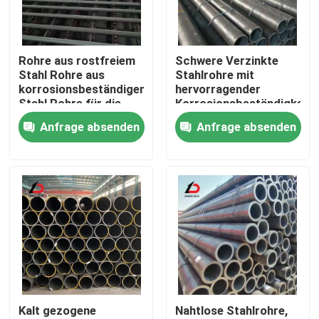
Über uns
Rohre aus rostfreiem
Schwere Verzinkte
Stahl Rohre aus
Stahlrohre mit
Werksbesichtigung
korrosionsbeständigem
hervorragender
Stahl Rohre für die
Korrosionsbeständigkeit
chemische
und mechanischer
Anfrage absenden
Anfrage absenden
Qualitätskontrolle
Verarbeitung und
Festigkeit für
industrielle Anlagen
Industrieprojekte
Neuigkeiten
Rechtssachen
Bitte um ein Angebot
Kalt gezogene
Nahtlose Stahlrohre,
Verzinkte Stahlspule