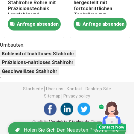
Stahlrohre Rohre mit
hergestellt mit
Präzisionstechnik
fortschrittlichen
Langlebig und
Techniken zur
PPGI-Stahlspule
korrosionsbeständig
Gewährleistung von
Anfrage absenden
Anfrage absenden
geeignet für
Langlebigkeit und
mechanische
Zuverlässigkeit in
Kohlenstoffstahlspule
Anwendungen
rauen Umgebungen
Umbauten:
Kohlenstoffnahtloses Stahlrohr
Edelstahl-Spulen-Vorrat
Präzisions-nahtloses Stahlrohr
Geschweißtes Stahlrohr
Strahl des Kohlenstoffstahl-H
`
Startseite
Über uns
Kontakt
Desktop Site
Stahlblechstapel
Sitemap
Privacy policy
Verstärkte Stahlstange
Qualität
Verzinkte Stahlspule
China
Fabrik.Copyright © 2026 SHANDONG
Kohlenstoffstahl-Winkelstange
Holen Sie Sich Den Neuesten Preis Für Ihre