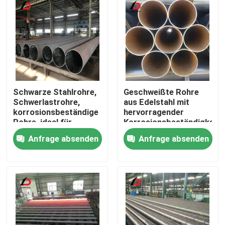
Schwarze Stahlrohre,
Geschweißte Rohre
Schwerlastrohre,
aus Edelstahl mit
korrosionsbeständige
hervorragender
Rohre, ideal für
Korrosionsbeständigkeit
Struktur-, Pipeline-
für
Anfrage absenden
Anfrage absenden
und Bauanwendungen
Wasserversorgungs-
und
Zu Hause
Bewässerungssysteme
Produkte
Videos