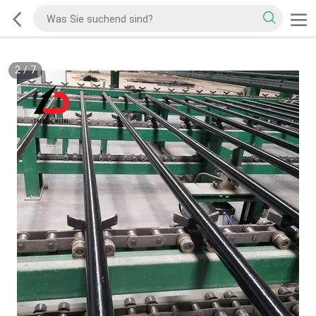
2
/
7