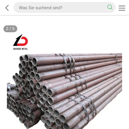
2
/
6