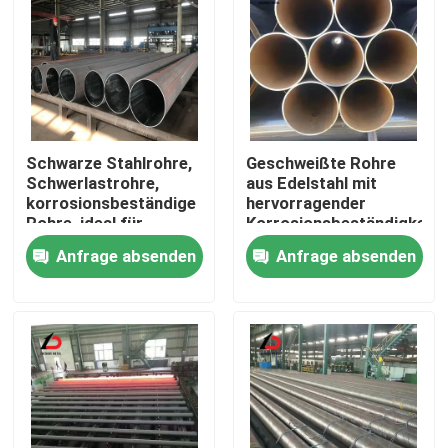
Schwarze Stahlrohre,
Geschweißte Rohre
Schwerlastrohre,
aus Edelstahl mit
korrosionsbeständige
hervorragender
Rohre, ideal für
Korrosionsbeständigkeit
Struktur-, Pipeline-
für
Anfrage absenden
Anfrage absenden
und Bauanwendungen
Wasserversorgungs-
und
Bewässerungssysteme
Zu Hause
Produkte
Videos