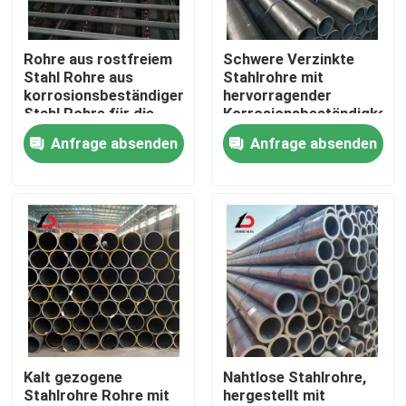
Über uns
Rohre aus rostfreiem
Schwere Verzinkte
Stahl Rohre aus
Stahlrohre mit
korrosionsbeständigem
hervorragender
Werksbesichtigung
Stahl Rohre für die
Korrosionsbeständigkeit
chemische
und mechanischer
Anfrage absenden
Anfrage absenden
Verarbeitung und
Festigkeit für
Qualitätskontrolle
industrielle Anlagen
Industrieprojekte
Neuigkeiten
Rechtssachen
Bitte um ein Angebot
Kalt gezogene
Nahtlose Stahlrohre,
Stahlrohre Rohre mit
hergestellt mit
Verzinkte Stahlspule