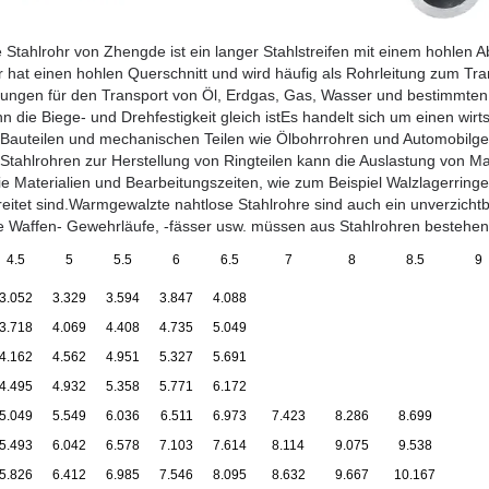
Stahlrohr von Zhengde ist ein langer Stahlstreifen mit einem hohlen A
 hat einen hohlen Querschnitt und wird häufig als Rohrleitung zum Tra
itungen für den Transport von Öl, Erdgas, Gas, Wasser und bestimmten 
nn die Biege- und Drehfestigkeit gleich istEs handelt sich um einen wirts
 Bauteilen und mechanischen Teilen wie Ölbohrrohren und Automobilgetri
tahlrohren zur Herstellung von Ringteilen kann die Auslastung von Mat
ie Materialien und Bearbeitungszeiten, wie zum Beispiel Walzlagerringe
breitet sind.Warmgewalzte nahtlose Stahlrohre sind auch ein unverzichtb
e Waffen- Gewehrläufe, -fässer usw. müssen aus Stahlrohren bestehen
4.5
5
5.5
6
6.5
7
8
8.5
9
3.052
3.329
3.594
3.847
4.088
3.718
4.069
4.408
4.735
5.049
4.162
4.562
4.951
5.327
5.691
4.495
4.932
5.358
5.771
6.172
5.049
5.549
6.036
6.511
6.973
7.423
8.286
8.699
5.493
6.042
6.578
7.103
7.614
8.114
9.075
9.538
5.826
6.412
6.985
7.546
8.095
8.632
9.667
10.167