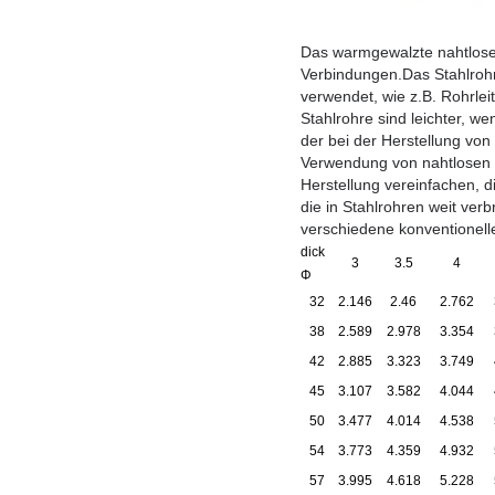
Das warmgewalzte nahtlose 
Verbindungen.Das Stahlrohr
verwendet, wie z.B. Rohrle
Stahlrohre sind leichter, we
der bei der Herstellung von
Verwendung von nahtlosen S
Herstellung vereinfachen, d
die in Stahlrohren weit ver
verschiedene konventionell
dick
3
3.5
4
Φ
32
2.146
2.46
2.762
38
2.589
2.978
3.354
42
2.885
3.323
3.749
45
3.107
3.582
4.044
50
3.477
4.014
4.538
54
3.773
4.359
4.932
57
3.995
4.618
5.228