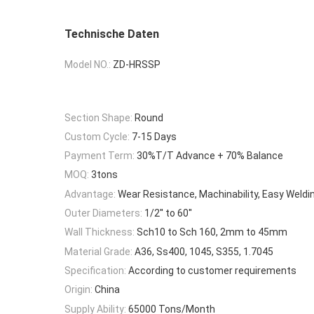
Technische Daten
Model NO.:
ZD-HRSSP
Section Shape:
Round
Custom Cycle:
7-15 Days
Payment Term:
30%T/T Advance + 70% Balance
MOQ:
3tons
Advantage:
Wear Resistance, Machinability, Easy Weldi
Outer Diameters:
1/2′′ to 60′′
Wall Thickness:
Sch10 to Sch 160, 2mm to 45mm
Material Grade:
A36, Ss400, 1045, S355, 1.7045
Specification:
According to customer requirements
Origin:
China
Supply Ability:
65000 Tons/Month