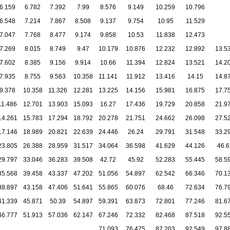
6.159
6.782
7.392
7.99
8.576
9.149
10.259
10.796
6.548
7.214
7.867
8.508
9.137
9.754
10.95
11.529
7.047
7.768
8.477
9.174
9.858
10.53
11.838
12.473
7.269
8.015
8.749
9.47
10.179
10.876
12.232
12.892
13.5
7.602
8.385
9.156
9.914
10.66
11.394
12.824
13.521
14.2
7.935
8.755
9.563
10.358
11.141
11.912
13.416
14.15
14.8
9.378
10.358
11.326
12.281
13.225
14.156
15.981
16.875
17.7
11.486
12.701
13.903
15.093
16.27
17.436
19.729
20.858
21.9
14.261
15.783
17.294
18.792
20.278
21.751
24.662
26.098
27.5
17.146
18.989
20.821
22.639
24.446
26.24
29.791
31.548
33.2
23.805
26.388
28.959
31.517
34.064
36.598
41.629
44.126
46.6
29.797
33.046
36.283
39.508
42.72
45.92
52.283
55.445
58.5
35.568
39.458
43.337
47.202
51.056
54.897
62.542
66.346
70.1
38.897
43.158
47.406
51.641
55.865
60.076
68.46
72.634
76.7
41.339
45.871
50.39
54.897
59.391
63.873
72.801
77.246
81.6
46.777
51.913
57.036
62.147
67.246
72.332
82.468
87.518
92.5
71.093
76.475
87.203
92.549
97.8