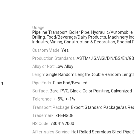
Usage:
Pipeline Transport, Boiler Pipe, Hydraulic/Automobile 
Drilling, Food/Beverage/Dairy Products, Machinery In
Industry, Mining, Construction & Decoration, Special
Custom Made:
Yes
Production Standards:
ASTM/JIS/AISI/DIN/BS/En/G
Alloy or Not:
Low Alloy
Lengh:
Single Random Length/Double Random Lengt
ng
Pipe Ends:
Plain End/Beveled
Surface:
Bare, PVC, Black, Color Painting, Galvanized
Tolerance:
+-5%, +-1%
Transport Package:
Export Standard Package/as Re
Trademark:
ZHENGDE
HS Code:
7304192000
After-sales Service:
Hot Rolled Seamless Steel Pipe 