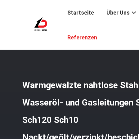
Startseite
Über Uns
Startseite
/
Produkte
/
Stahlrohren Rohre
/
Warmgewalzt
Referenzen
Warmgewalzte nahtlose Stahl
Wasseröl- und Gasleitungen
Sch120 Sch10
Nackt/geölt/verzinkt/beschic