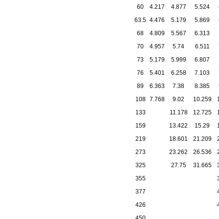
60
4.217
4.877
5.524
63.5
4.476
5.179
5.869
68
4.809
5.567
6.313
70
4.957
5.74
6.511
73
5.179
5.999
6.807
76
5.401
6.258
7.103
89
6.363
7.38
8.385
108
7.768
9.02
10.259
133
11.178
12.725
159
13.422
15.29
219
18.601
21.209
273
23.262
26.536
325
27.75
31.665
355
377
426
450