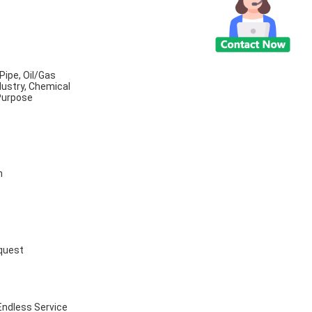
Pipe, Oil/Gas
dustry, Chemical
 Purpose
B
h
quest
Endless Service