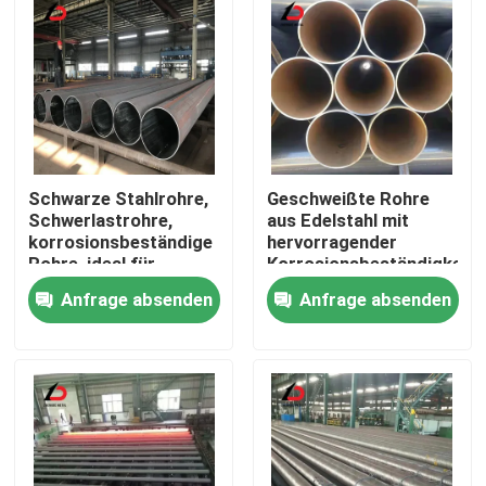
Schwarze Stahlrohre,
Geschweißte Rohre
Schwerlastrohre,
aus Edelstahl mit
korrosionsbeständige
hervorragender
Rohre, ideal für
Korrosionsbeständigkeit
Struktur-, Pipeline-
für
Anfrage absenden
Anfrage absenden
und Bauanwendungen
Wasserversorgungs-
und
Zu Hause
Bewässerungssysteme
Produkte
Videos