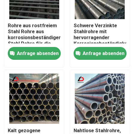
Über uns
Rohre aus rostfreiem
Schwere Verzinkte
Stahl Rohre aus
Stahlrohre mit
Werksbesichtigung
korrosionsbeständigem
hervorragender
Stahl Rohre für die
Korrosionsbeständigkeit
chemische
und mechanischer
Anfrage absenden
Anfrage absenden
Qualitätskontrolle
Verarbeitung und
Festigkeit für
industrielle Anlagen
Industrieprojekte
Neuigkeiten
Rechtssachen
Bitte um ein Angebot
Kalt gezogene
Nahtlose Stahlrohre,
Verzinkte Stahlspule