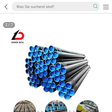
2
/
7