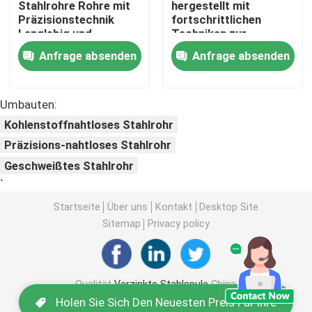
Stahlrohre Rohre mit
hergestellt mit
Präzisionstechnik
fortschrittlichen
Langlebig und
Techniken zur
PPGI-Stahlspule
korrosionsbeständig
Gewährleistung von
Anfrage absenden
Anfrage absenden
geeignet für
Langlebigkeit und
mechanische
Zuverlässigkeit in
Kohlenstoffstahlspule
Anwendungen
rauen Umgebungen
Umbauten:
Kohlenstoffnahtloses Stahlrohr
Edelstahl-Spulen-Vorrat
Präzisions-nahtloses Stahlrohr
Geschweißtes Stahlrohr
Strahl des Kohlenstoffstahl-H
`
Startseite
Über uns
Kontakt
Desktop Site
Stahlblechstapel
Sitemap
Privacy policy
Verstärkte Stahlstange
Qualität
Verzinkte Stahlspule
China
Fabrik.Copyright © 2026 SHANDONG
Kohlenstoffstahl-Winkelstange
Holen Sie Sich Den Neuesten Preis Für Ihre