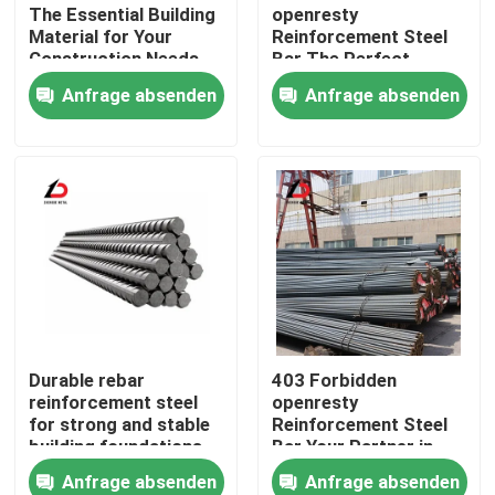
The Essential Building
openresty
Material for Your
Reinforcement Steel
Construction Needs
Bar The Perfect
Über uns
Solution for Your
Anfrage absenden
Anfrage absenden
Building Needs
Werksbesichtigung
Qualitätskontrolle
Neuigkeiten
Rechtssachen
Durable rebar
403 Forbidden
reinforcement steel
openresty
Bitte um ein Angebot
for strong and stable
Reinforcement Steel
building foundations
Bar Your Partner in
Building Strong
Anfrage absenden
Anfrage absenden
Verzinkte Stahlspule
Structures