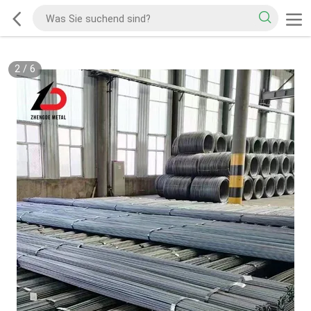
2
/
6