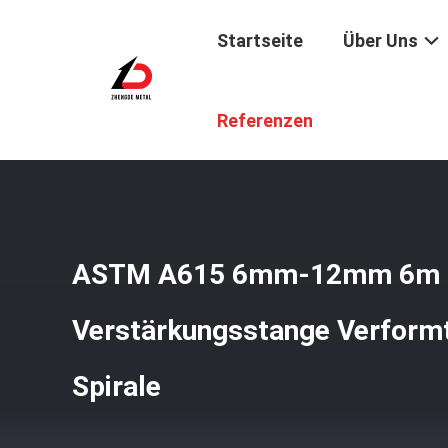
Startseite
Über Uns
Startseite
/
Produkte
/
Verstärkte Stahlstange
/
ASTM A
Referenzen
ASTM A615 6mm-12mm 6m 
Verstärkungsstange Verformt
Spirale