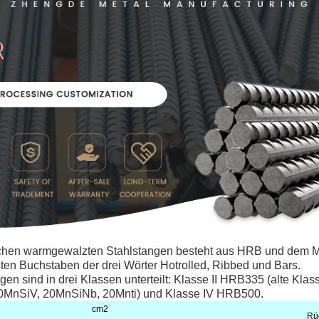
chen warmgewalzten Stahlstangen besteht aus HRB und dem M
ten Buchstaben der drei Wörter Hotrolled, Ribbed und Bars.
n sind in drei Klassen unterteilt: Klasse II HRB335 (alte Klass
0MnSiV, 20MnSiNb, 20Mnti) und Klasse IV HRB500.
cm
2
Rü