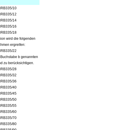
HRB335/10
HRB335/12
HRB335/14
HRB335/16
HRB335/18
on wird die folgenden
hmen ergreifen:
HRB335/22
 1 Buchstabe b genannten
d zu berücksichtigen.
HRB335/28
HRB335/32
HRB335/36
HRB335/40
HRB335/45
HRB335/50
HRB335/55
HRB335/60
HRB335/70
HRB335/80
HRB335/90