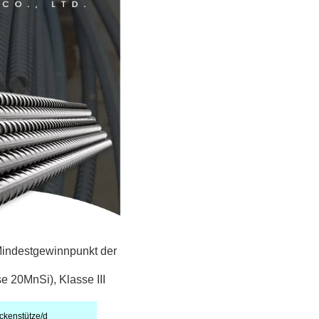
indestgewinnpunkt der
e 20MnSi), Klasse III
ckenstütze/d