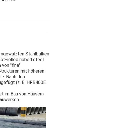
armgewalzten Stahlbalken
ot-rolled ribbed steel
von "fine"
trukturen mit höheren
de: Nach den
ugefügt (z. B. HRB400E,
t im Bau von Häusern,
Bauwerken.