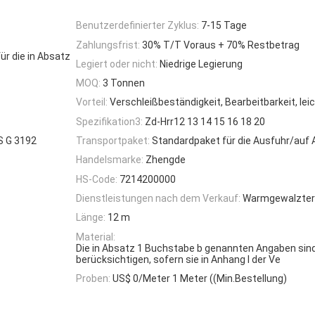
Benutzerdefinierter Zyklus:
7-15 Tage
Zahlungsfrist:
30% T/T Voraus + 70% Restbetrag
ür die in Absatz
Legiert oder nicht:
Niedrige Legierung
MOQ:
3 Tonnen
Vorteil:
Verschleißbeständigkeit, Bearbeitbarkeit, le
Spezifikation3:
Zd-Hrr12 13 14 15 16 18 20
S G 3192
Transportpaket:
Standardpaket für die Ausfuhr/auf 
Handelsmarke:
Zhengde
HS-Code:
7214200000
Dienstleistungen nach dem Verkauf:
Warmgewalzter
Länge:
12 m
Material:
Die in Absatz 1 Buchstabe b genannten Angaben sin
berücksichtigen, sofern sie in Anhang I der Ve
Proben:
US$ 0/Meter 1 Meter ((Min.Bestellung)