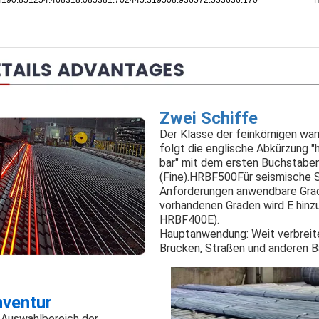
Zwei Schiffe
Der Klasse der feinkörnigen w
folgt die englische Abkürzung "h
bar" mit dem ersten Buchstaben 
(Fine).HRBF500Für seismische S
Anforderungen anwendbare Gra
vorhandenen Graden wird E hinz
HRBF400E).
Hauptanwendung: Weit verbreite
Brücken, Straßen und anderen 
ventur
r Auswahlbereich der