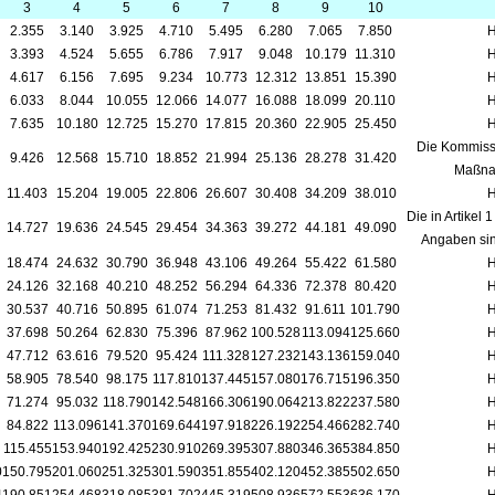
3
4
5
6
7
8
9
10
2.355
3.140
3.925
4.710
5.495
6.280
7.065
7.850
3.393
4.524
5.655
6.786
7.917
9.048
10.179
11.310
4.617
6.156
7.695
9.234
10.773
12.312
13.851
15.390
6.033
8.044
10.055
12.066
14.077
16.088
18.099
20.110
7.635
10.180
12.725
15.270
17.815
20.360
22.905
25.450
Die Kommissi
9.426
12.568
15.710
18.852
21.994
25.136
28.278
31.420
Maßna
11.403
15.204
19.005
22.806
26.607
30.408
34.209
38.010
Die in Artikel
14.727
19.636
24.545
29.454
34.363
39.272
44.181
49.090
Angaben sin
18.474
24.632
30.790
36.948
43.106
49.264
55.422
61.580
24.126
32.168
40.210
48.252
56.294
64.336
72.378
80.420
30.537
40.716
50.895
61.074
71.253
81.432
91.611
101.790
37.698
50.264
62.830
75.396
87.962
100.528
113.094
125.660
47.712
63.616
79.520
95.424
111.328
127.232
143.136
159.040
58.905
78.540
98.175
117.810
137.445
157.080
176.715
196.350
71.274
95.032
118.790
142.548
166.306
190.064
213.822
237.580
84.822
113.096
141.370
169.644
197.918
226.192
254.466
282.740
115.455
153.940
192.425
230.910
269.395
307.880
346.365
384.850
0
150.795
201.060
251.325
301.590
351.855
402.120
452.385
502.650
4
190.851
254.468
318.085
381.702
445.319
508.936
572.553
636.170