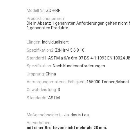
Modell Nr.:
ZD-HRR
Produktionsnormen:
Die in Absatz 1 genannten Anforderungen gelten nicht f
1 genannten Produkte.
Längen:
Individualisiert
Spezifikation2:
Zd-Hrr4 5 6 8 10
Standard1:
ASTM a 6/a 6m-07 BS 4-1:1993 EN 10024 JI
Spezifikation:
Nach Kundenanforderungen
Ursprung:
China
Versorgungsmaterial-Fähigkeit:
155000 Tonnen/Monat
Gewährleistung:
3
Standards:
ASTM
Maßgeschneidert:
- Ja, das ist es.
Hervorheben:
,
mit einer Breite von nicht mehr als 20 mm