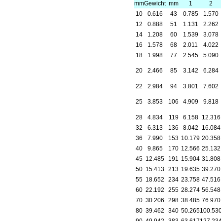
mm
Gewicht
mm
1
2
10
0.616
43
0.785
1.570
12
0.888
51
1.131
2.262
14
1.208
60
1.539
3.078
16
1.578
68
2.011
4.022
18
1.998
77
2.545
5.090
20
2.466
85
3.142
6.284
22
2.984
94
3.801
7.602
25
3.853
106
4.909
9.818
28
4.834
119
6.158
12.316
32
6.313
136
8.042
16.084
36
7.990
153
10.179
20.358
40
9.865
170
12.566
25.132
45
12.485
191
15.904
31.808
50
15.413
213
19.635
39.270
55
18.652
234
23.758
47.516
60
22.192
255
28.274
56.548
70
30.206
298
38.485
76.970
80
39.462
340
50.265
100.53
90
49.942
383
63.617
127.23