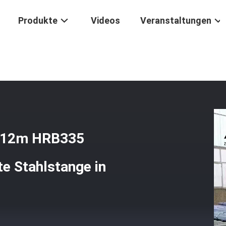
Produkte
Videos
Veranstaltungen
615 6mm-12mm 6m 12m HRB335 Verstärkungsstange Verformte Stah
12m HRB335
e Stahlstange in