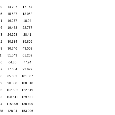
39
14.797
17.164
05
15.537
18.052
71
16.277
18.94
56
19.483
22.787
73
24.168
28.41
22
30.334
35.809
93
36.746
43.503
1
51.543
61.259
96
64.86
77.24
37
77.684
92.629
96
85.082
101.507
79
90.508
108.018
55
102.592
122.519
82
108.511
129.621
54
115.909
138.499
38
128.24
153.296