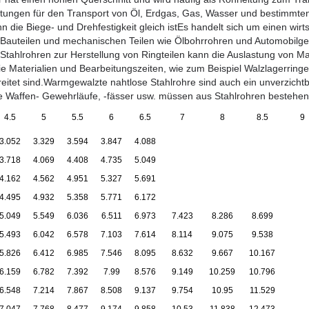
eitungen für den Transport von Öl, Erdgas, Gas, Wasser und bestimmten
nn die Biege- und Drehfestigkeit gleich istEs handelt sich um einen wirts
 Bauteilen und mechanischen Teilen wie Ölbohrrohren und Automobilgetri
tahlrohren zur Herstellung von Ringteilen kann die Auslastung von Mat
ie Materialien und Bearbeitungszeiten, wie zum Beispiel Walzlagerringe
breitet sind.Warmgewalzte nahtlose Stahlrohre sind auch ein unverzichtb
e Waffen- Gewehrläufe, -fässer usw. müssen aus Stahlrohren bestehen
4.5
5
5.5
6
6.5
7
8
8.5
9
3.052
3.329
3.594
3.847
4.088
3.718
4.069
4.408
4.735
5.049
4.162
4.562
4.951
5.327
5.691
4.495
4.932
5.358
5.771
6.172
5.049
5.549
6.036
6.511
6.973
7.423
8.286
8.699
5.493
6.042
6.578
7.103
7.614
8.114
9.075
9.538
5.826
6.412
6.985
7.546
8.095
8.632
9.667
10.167
6.159
6.782
7.392
7.99
8.576
9.149
10.259
10.796
6.548
7.214
7.867
8.508
9.137
9.754
10.95
11.529