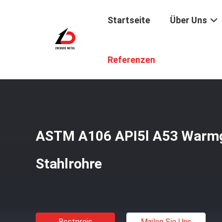
Startseite
Über Uns
Startseite
/
Produkte
/
Stahlrohren Rohre
/
ASTM A106 A
Referenzen
ASTM A106 API5l A53 Warmg
Stahlrohre
Bestpreis
Mailen Sie Uns