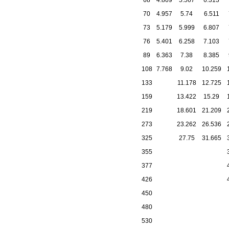
68
4.809
5.567
6.313
70
4.957
5.74
6.511
73
5.179
5.999
6.807
76
5.401
6.258
7.103
89
6.363
7.38
8.385
108
7.768
9.02
10.259
133
11.178
12.725
159
13.422
15.29
219
18.601
21.209
273
23.262
26.536
325
27.75
31.665
355
377
426
450
480
530