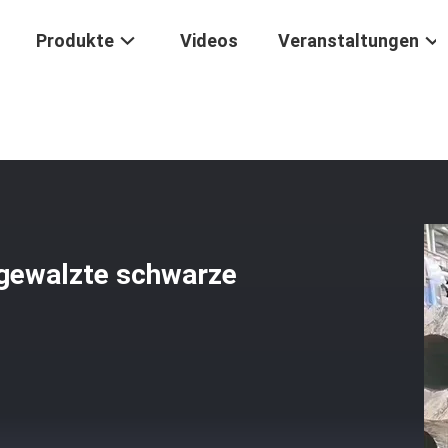
Produkte
Videos
Veranstaltungen
PI5l A53 Warmgewalzte Schwarze Stahlrohre
ewalzte schwarze