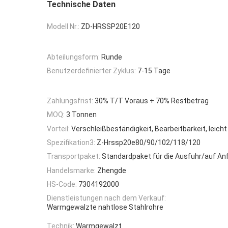
Technische Daten
Modell Nr.:
ZD-HRSSP20E120
Abteilungsform:
Runde
Benutzerdefinierter Zyklus:
7-15 Tage
Zahlungsfrist:
30% T/T Voraus + 70% Restbetrag
MOQ:
3 Tonnen
Vorteil:
Verschleißbeständigkeit, Bearbeitbarkeit, leich
Spezifikation3:
Z-Hrssp20e80/90/102/118/120
Transportpaket:
Standardpaket für die Ausfuhr/auf An
Handelsmarke:
Zhengde
HS-Code:
7304192000
Dienstleistungen nach dem Verkauf:
Warmgewalzte nahtlose Stahlrohre
Technik:
Warmgewalzt