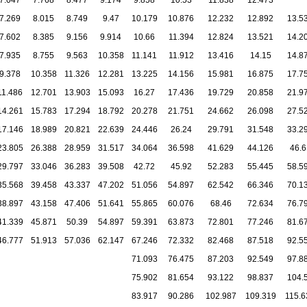
7.047
7.768
8.477
9.174
9.858
10.53
11.838
12.473
7.269
8.015
8.749
9.47
10.179
10.876
12.232
12.892
13.5
7.602
8.385
9.156
9.914
10.66
11.394
12.824
13.521
14.2
7.935
8.755
9.563
10.358
11.141
11.912
13.416
14.15
14.8
9.378
10.358
11.326
12.281
13.225
14.156
15.981
16.875
17.7
11.486
12.701
13.903
15.093
16.27
17.436
19.729
20.858
21.9
14.261
15.783
17.294
18.792
20.278
21.751
24.662
26.098
27.5
17.146
18.989
20.821
22.639
24.446
26.24
29.791
31.548
33.2
23.805
26.388
28.959
31.517
34.064
36.598
41.629
44.126
46.6
29.797
33.046
36.283
39.508
42.72
45.92
52.283
55.445
58.5
35.568
39.458
43.337
47.202
51.056
54.897
62.542
66.346
70.1
38.897
43.158
47.406
51.641
55.865
60.076
68.46
72.634
76.7
41.339
45.871
50.39
54.897
59.391
63.873
72.801
77.246
81.6
46.777
51.913
57.036
62.147
67.246
72.332
82.468
87.518
92.5
71.093
76.475
87.203
92.549
97.8
75.902
81.654
93.122
98.837
104.
83.917
90.286
102.987
109.319
115.6