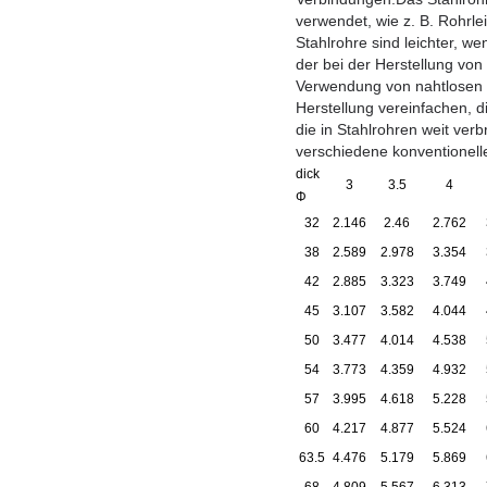
verwendet, wie z. B. Rohrl
Stahlrohre sind leichter, we
der bei der Herstellung von
Verwendung von nahtlosen S
Herstellung vereinfachen, d
die in Stahlrohren weit ver
verschiedene konventionell
dick
3
3.5
4
Φ
32
2.146
2.46
2.762
38
2.589
2.978
3.354
42
2.885
3.323
3.749
45
3.107
3.582
4.044
50
3.477
4.014
4.538
54
3.773
4.359
4.932
57
3.995
4.618
5.228
60
4.217
4.877
5.524
63.5
4.476
5.179
5.869