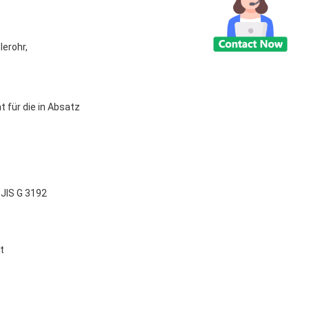
lerohr,
 für die in Absatz
JIS G 3192
t