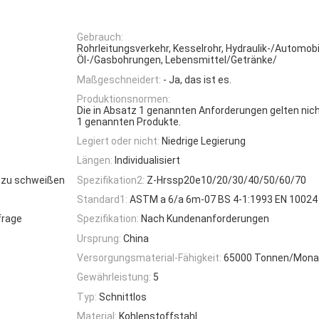
Gebrauch:
Rohrleitungsverkehr, Kesselrohr, Hydraulik-/Automobi
Öl-/Gasbohrungen, Lebensmittel/Getränke/
Maßgeschneidert:
- Ja, das ist es.
Produktionsnormen:
Die in Absatz 1 genannten Anforderungen gelten nicht
1 genannten Produkte.
Legiert oder nicht:
Niedrige Legierung
Längen:
Individualisiert
t zu schweißen
Spezifikation2:
Z-Hrssp20e10/20/30/40/50/60/70
Standard1:
ASTM a 6/a 6m-07 BS 4-1:1993 EN 10024 
frage
Spezifikation:
Nach Kundenanforderungen
Ursprung:
China
Versorgungsmaterial-Fähigkeit:
65000 Tonnen/Mona
Gewährleistung:
5
Typ:
Schnittlos
Material:
Kohlenstoffstahl