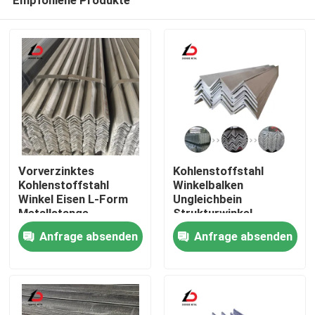
Vorverzinktes
Kohlenstoffstahl
Kohlenstoffstahl
Winkelbalken
Winkel Eisen L-Form
Ungleichbein
Metallstange
Strukturwinkel
Zu Hause
Schwergewicht
geeignet für
Anfrage absenden
Anfrage absenden
Dauerhaft
kundenspezifische
Korrosionsbeständig
Fertigung und
Produkte
geeignet für den Bau
Schwerlastlageranwendu
Videos