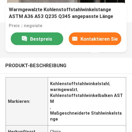
Warmgewalzte Kohlenstoffstahlwinkelstange
ASTM A36 A53 Q235 Q345 angepasste Länge
Preis：negoiate
Bestpreis
Kontaktieren Sie
uns
PRODUKT-BESCHREIBUNG
Kohlenstoffstahlwinkelstahl
,
warmgewalzt
,
Kohlenstoffstahlwinkelbalken AST
Markieren:
M
,
Maßgeschneiderte Stahlwinkelsta
nge
Herkunftsort
Chnia