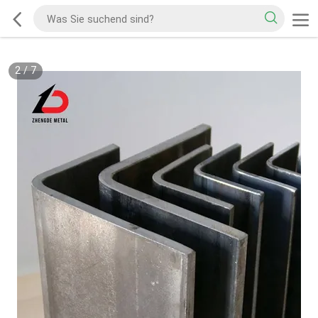
2
/
7