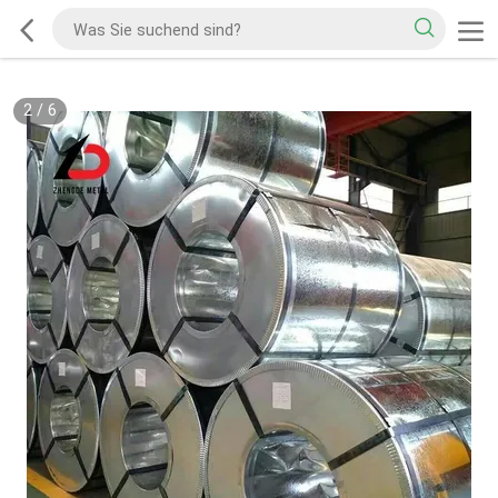
2
/
6