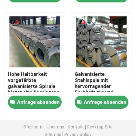
Fertigung
Anlagen und
elektrische Gehäuse
Über uns
Werksbesichtigung
Qualitätskontrolle
Hohe Haltbarkeit
Galvanisierte
Neuigkeiten
vorgefärbte
Stahlspule mit
galvanisierte Spirale
hervorragender
bietet eine überlegene
Farbhaftung und
Rechtssachen
Korrosionsbeständigkeit
Korrosionsbeständigkeit,
Anfrage absenden
Anfrage absenden
und eine
perfekt für
hervorragende
Außenarchitekturanwend
Bitte um ein Angebot
Oberflächenveredelung
für die Industrie
Startseite
Über uns
Kontakt
Desktop Site
Verzinkte Stahlspule
Sitemap
Privacy policy