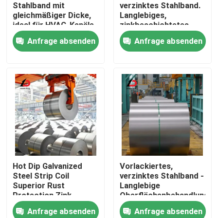
Stahlband mit
verzinktes Stahlband.
gleichmäßiger Dicke,
Langlebiges,
ideal für HVAC-Kanäle,
zinkbeschichtetes
Dachmaterialien und
Stahlband, konzipiert
Anfrage absenden
Anfrage absenden
industrielle
für Industrie- und
Anwendungen
Landwirtschaftsgeräte.
Zu Hause
Hot Dip Galvanized
Vorlackiertes,
Steel Strip Coil
verzinktes Stahlband -
Produkte
Superior Rust
Langlebige
Protection Zink
Oberflächenbehandlung,
beschichtete
perfekt für
Anfrage absenden
Anfrage absenden
Stahlspule für Bau und
Baumaterialien, HLK-
Videos