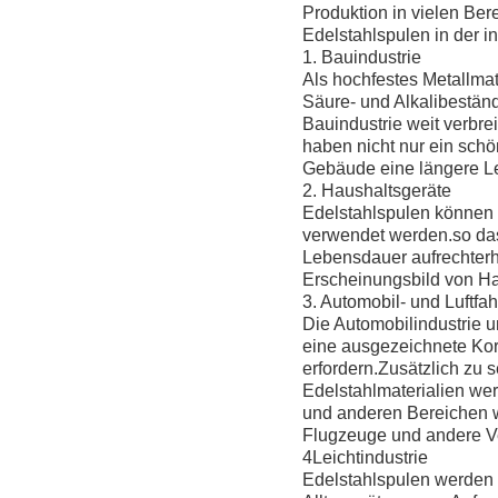
Produktion in vielen Ber
Edelstahlspulen in der i
1. Bauindustrie
Als hochfestes Metallmat
Säure- und Alkalibeständ
Bauindustrie weit verbre
haben nicht nur ein sch
Gebäude eine längere L
2. Haushaltsgeräte
Edelstahlspulen können
verwendet werden.so das
Lebensdauer aufrechterha
Erscheinungsbild von Ha
3. Automobil- und Luftfah
Die Automobilindustrie u
eine ausgezeichnete Korr
erfordern.Zusätzlich zu
Edelstahlmaterialien w
und anderen Bereichen we
Flugzeuge und andere Ve
4Leichtindustrie
Edelstahlspulen werden a