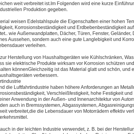
eichen weit verbreitet ist.Im Folgenden wird eine kurze Einführu
ndustriellen Produktion gegeben.
erial weisen Edelstahlspule die Eigenschaften einer hohen Tem
igkeit, Korrosionsbeständigkeit und Erdbebenbeständigkeit auf
itet.. wie Außenwandplatten, Dächer, Türen, Fenster, Geländer,
önes Aussehen, sondern auch eine gute Langlebigkeit und Korro
ebensdauer verleihen.
 zur Herstellung von Haushaltsgeräten wie Kühlschränken, Wa
s sie elektrische Produkte wirksam vor Korrosion schützen und
lten könnenGleichzeitig ist das Material glatt und schön, und
ushaltsgeräten verbessern.
rtindustrie
nd die Luftfahrtindustrie haben höhere Anforderungen an Metallma
osionsbeständigkeit, Verschleißfestigkeit, hohe Festigkeit un
 seiner Anwendung in der Außen- und Innenarchitektur von Autom
erden auch in Bremssystemen, Abgassystemen, Abgasreinigung
it verbreitet,die die Lebensdauer von Motorrädern effektiv ver
rkehrsmittel.
uch in der leichten Industrie verwendet, z. B. bei der Herstell