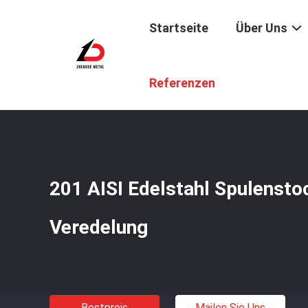
Startseite
Über Uns
Startseite
/
Produkte
/
Edelstahl-Spulen-Vorrat
/
201 AI
Referenzen
201 AISI Edelstahl Spulensto
Veredelung
Bestpreis
Mailen Sie Uns