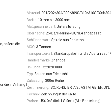
Material:
201/202/304/309/309S/310/310S/304/304
Breite:
10 mm bis 3000 mm
Maßgeschneidert:
Unterstützung
Oberfläche:
2b/Ba/Haarline/8K/Nr.4 angepasst
Schlüsselwort:
Spirale aus Edelstahl
, sofern die
MOQ:
3 Tonnen
Transportpaket:
Standardpaket für die Ausfuhr/auf 
Handelsmarke:
Zhengde
HS-Code:
7220203000
Typ:
Spulen aus Edelstahl
Zulassung:
300er Reihe
r die in Anhang I
Zertifizierung:
ISO, RoHS, IBR, AISI, ASTM, GB, EN, DIN, 
Technik:
Zeichnung in der Kälte
Proben:
US$ 0/Stück 1 Stück ((Min.Bestellung)