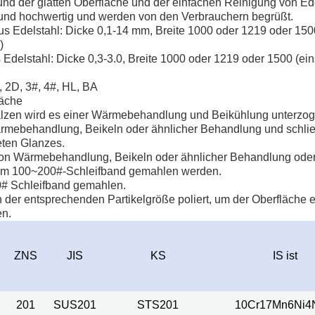
rund der glatten Oberfläche und der einfachen Reinigung von E
 und hochwertig und werden von den Verbrauchern begrüßt.
 Edelstahl: Dicke 0,1-14 mm, Breite 1000 oder 1219 oder 150
)
 Edelstahl: Dicke 0,3-3.0, Breite 1000 oder 1219 oder 1500 (ein
B, 2D, 3#, 4#, HL, BA
läche
en wird es einer Wärmebehandlung und Beikühlung unterzog
mebehandlung, Beikeln oder ähnlicher Behandlung und schließ
eten Glanzes.
von Wärmebehandlung, Beikeln oder ähnlicher Behandlung oder
inem 100~200#-Schleifband gemahlen werden.
0# Schleifband gemahlen.
en der entsprechenden Partikelgröße poliert, um der Oberfläche e
en.
ZNS
JIS
KS
IS ist
201
SUS201
STS201
10Cr17Mn6Ni4