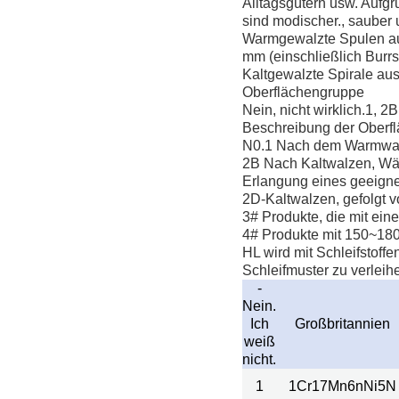
Alltagsgütern usw. Aufg
sind modischer., sauber
Warmgewalzte Spulen aus
mm (einschließlich Burrs
Kaltgewalzte Spirale aus
Oberflächengruppe
Nein, nicht wirklich.1, 2
Beschreibung der Oberf
N0.1 Nach dem Warmwalz
2B Nach Kaltwalzen, Wär
Erlangung eines geeign
2D-Kaltwalzen, gefolgt 
3# Produkte, die mit e
4# Produkte mit 150~18
HL wird mit Schleifstoff
Schleifmuster zu verleih
-
Nein.
Ich
Großbritannien
weiß
nicht.
1
1Cr17Mn6nNi5N