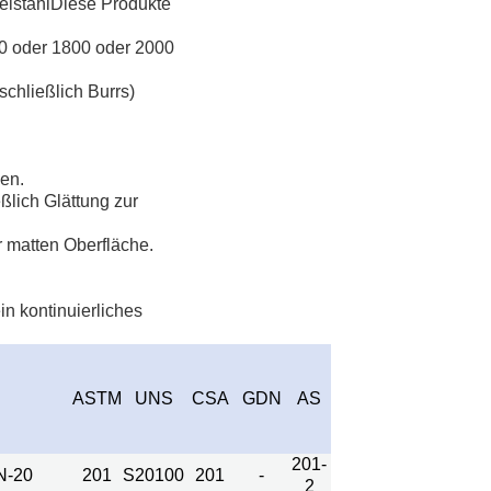
delstahlDiese Produkte
0 oder 1800 oder 2000
schließlich Burrs)
en.
lich Glättung zur
 matten Oberfläche.
in kontinuierliches
ASTM
UNS
CSA
GDN
AS
201-
N-20
201
S20100
201
-
2